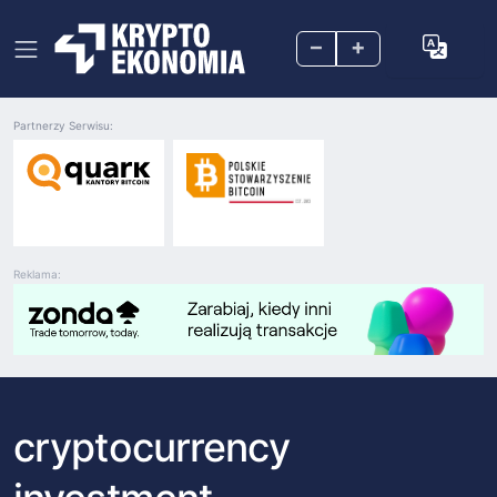
–
+
Partnerzy Serwisu:
Reklama:
cryptocurrency