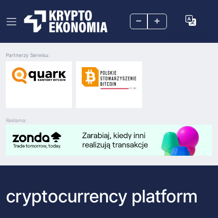
–
+
Partnerzy Serwisu:
Reklama:
cryptocurrency platform