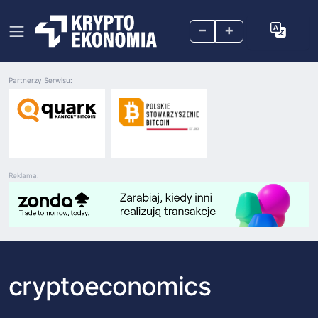
–
+
Partnerzy Serwisu:
Reklama:
cryptoeconomics