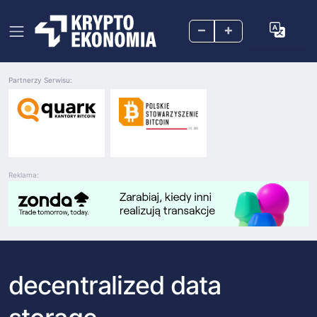
–
+
Partnerzy Serwisu:
Reklama:
decentralized data