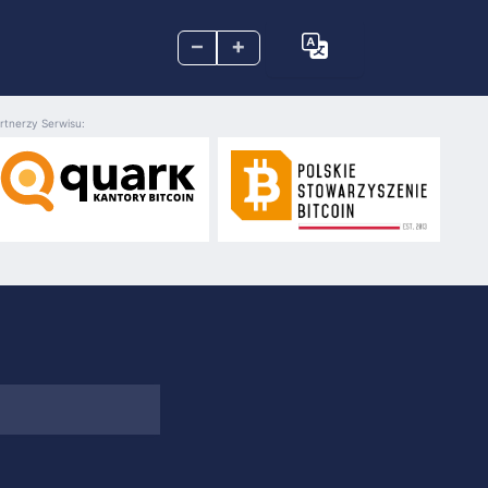
–
+
rtnerzy Serwisu: