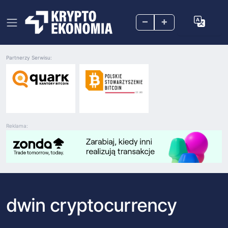
–
+
Partnerzy Serwisu:
Reklama:
dwin cryptocurrency