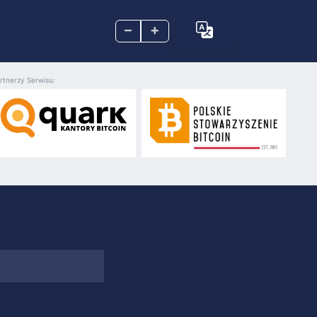
–
+
rtnerzy Serwisu: