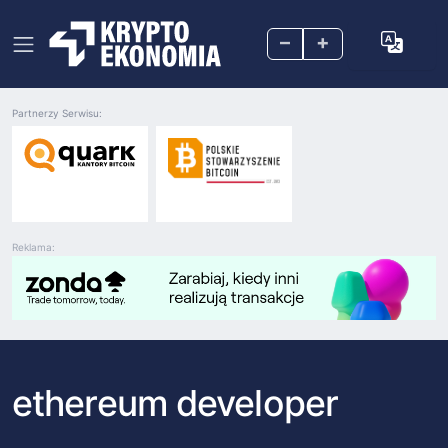
–
+
Partnerzy Serwisu:
Reklama:
ethereum developer