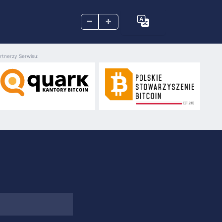
–
+
rtnerzy Serwisu: