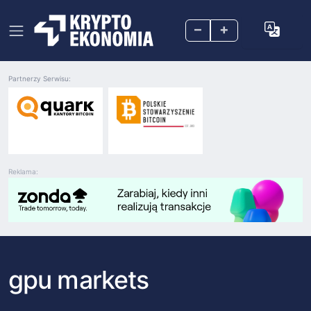
–
+
Partnerzy Serwisu:
Reklama:
gpu markets