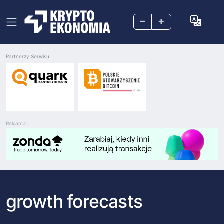
–
+
Partnerzy Serwisu:
Reklama:
growth forecasts