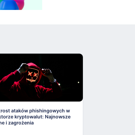
rost ataków phishingowych w
Szanataż e-mail
ktorze kryptowalut: Najnowsze
Nigdy nie ulegaj
ne i zagrożenia