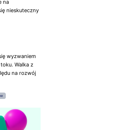
e na
ię nieskuteczny
 się wyzwaniem
toku. Walka z
lędu na rozwój
ne