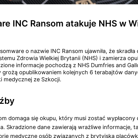
e INC Ransom atakuje NHS w Wie
somware o nazwie INC Ransom ujawniła, że skradła 
emu Zdrowia Wielkiej Brytanii (NHS) i zamierza opu
zione informacje pochodzą z NHS Dumfries and Gall
 grożą opublikowaniem kolejnych 6 terabajtów dan
i medycznej ze Szkocji.
oźby
m domaga się okupu, który musi zostać wypłacony 
a. Skradzione dane zawierają wrażliwe informacje, ta
torie medyczne osób związanych z brytyjską placów