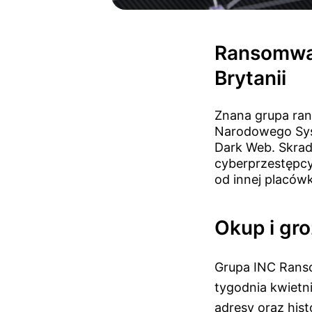
Ransomwar
Brytanii
Znana grupa ran
Narodowego Syst
Dark Web. Skrad
cyberprzestępcy
od innej placówk
Okup i gr
Grupa INC Ranso
tygodnia kwietni
adresy oraz his