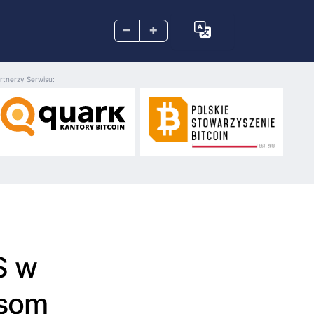
–
+
rtnerzy Serwisu:
S w
nsom