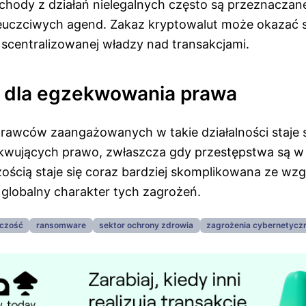
chody z działań nielegalnych często są przeznaczan
euczciwych agend. Zakaz kryptowalut może okazać s
scentralizowanej władzy nad transakcjami.
 dla egzekwowania prawa
rawców zaangażowanych w takie działalności staje
ekwujących prawo, zwłaszcza gdy przestępstwa są w 
ością staje się coraz bardziej skomplikowana ze wzg
 globalny charakter tych zagrożeń.
czość
ransomware
sektor ochrony zdrowia
zagrożenia cybernetycz