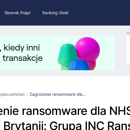
Słownik Pojęć
Ranking Giełd
Pa
zpieczeństwo
Zagrożenie ransomware dla...
enie ransomware dla NH
j Brytanii: Grupa INC Ra