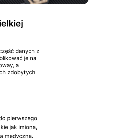
lkiej
część danych z
blikować je na
oway, a
ych zdobytych
do pierwszego
kie jak imiona,
ką medyczną.