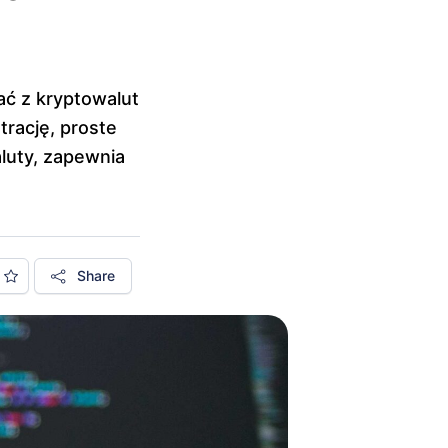
ać z kryptowalut
trację, proste
aluty, zapewnia
Share