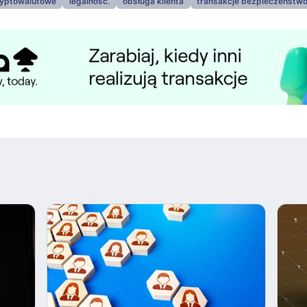
ryptowalutowe
legalność.
obsługa klienta
transakcje bezpieczeństw