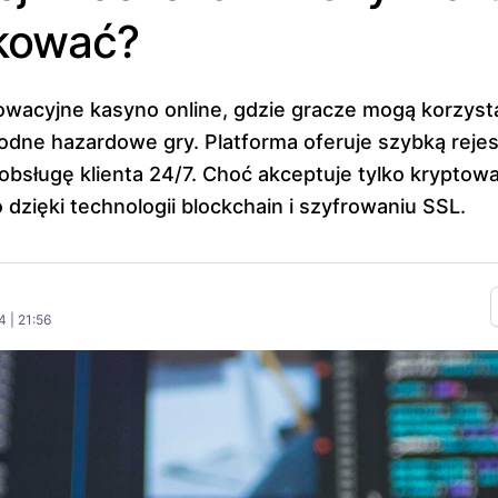
kować?
wacyjne kasyno online, gdzie gracze mogą korzyst
odne hazardowe gry. Platforma oferuje szybką rejes
 obsługę klienta 24/7. Choć akceptuje tylko kryptow
dzięki technologii blockchain i szyfrowaniu SSL.
4 | 21:56