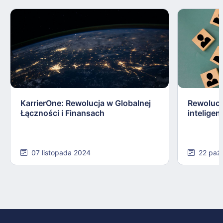
KarrierOne: Rewolucja w Globalnej
Rewolucy
Łączności i Finansach
inteligen
07 listopada 2024
22 paź