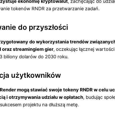
rzystuje ekonomię kryptowalut
, zachęcając do udział
anie tokenów RNDR za przetwarzanie zadań.
anie do przyszłości
przygotowany do wykorzystania trendów związanych
 oraz streamingiem gier
, oczekując łącznej wartości
3 biliony dolarów do 2030 roku.
cja użytkowników
 Render mogą stawiać swoje tokeny RNDR w celu u
cią i otrzymywania udziału w opłatach
, budując spo
sukcesem projektu na dłuższą metę.