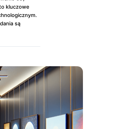
 to kluczowe
chnologicznym.
dania są