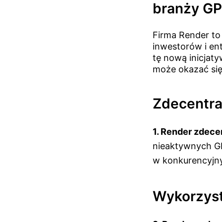
branży G
Firma Render to
inwestorów i en
tę nową inicjat
może okazać się 
Zdecentra
1. Render zdece
nieaktywnych GP
w konkurencyjn
Wykorzyst