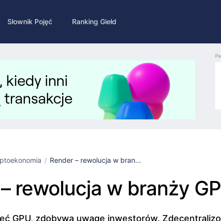
Słownik Pojęć
Ranking Giełd
Pa
ptoekonomia
Render – rewolucja w bran...
– rewolucja w branży G
sieć GPU, zdobywa uwagę inwestorów. Zdecentraliz