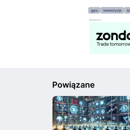
gpu
inwestycje
k
Reklama:
Powiązane