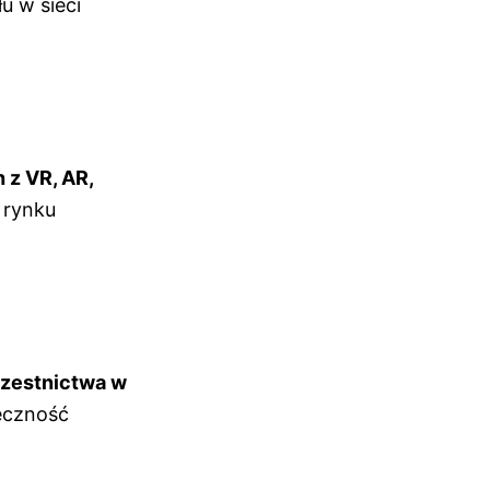
u w sieci
 z VR, AR,
 rynku
czestnictwa w
łeczność