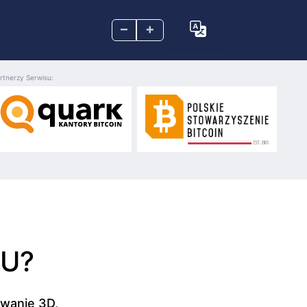
–
+
rtnerzy Serwisu:
PU?
owanie 3D,