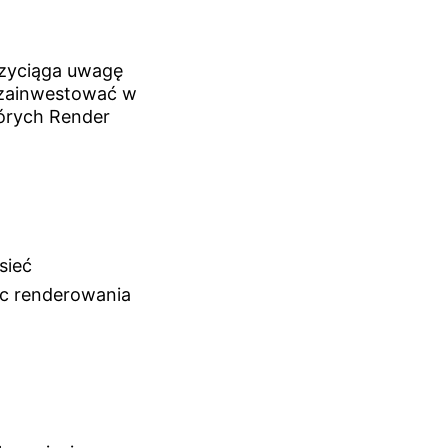
rzyciąga uwagę
ę zainwestować w
tórych Render
sieć
oc renderowania