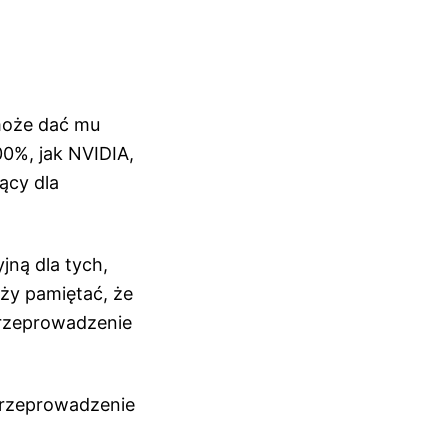
m
może dać mu
0%, jak NVIDIA,
ący dla
jną dla tych,
ży pamiętać, że
 przeprowadzenie
 przeprowadzenie