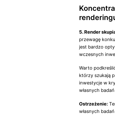
Koncentra
rendering
5. Render skupi
przewagę konkur
jest bardzo opt
wczesnych inwe
Warto podkreślić
którzy szukają 
inwestycje w kr
własnych badań i
Ostrzeżenie:
Ten
własnych badań