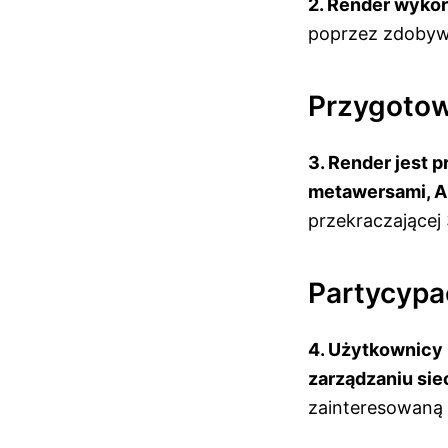
2. Render wyko
poprzez zdobyw
Przygotow
3. Render jest 
metawersami, AI
przekraczającej 
Partycypa
4. Użytkownicy
zarządzaniu sie
zainteresowaną 