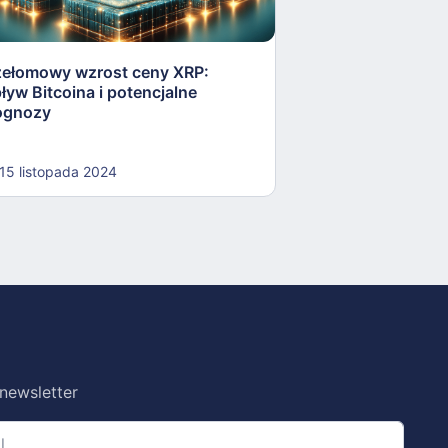
zełomowy wzrost ceny XRP:
Bitcoin zbliża si
ływ Bitcoina i potencjalne
rewolucja na ryn
ognozy
15 listopada 2024
15 listopada 202
 newsletter