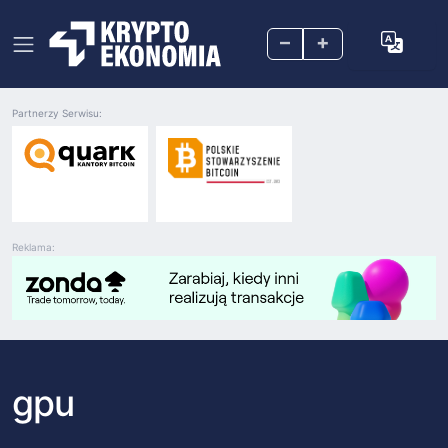
–
+
Partnerzy Serwisu:
Reklama:
gpu