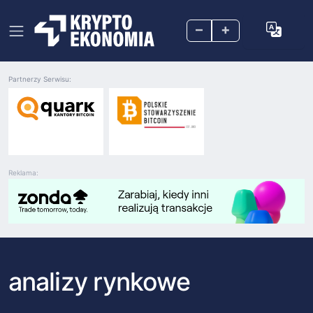
–
+
Partnerzy Serwisu:
Reklama:
analizy rynkowe