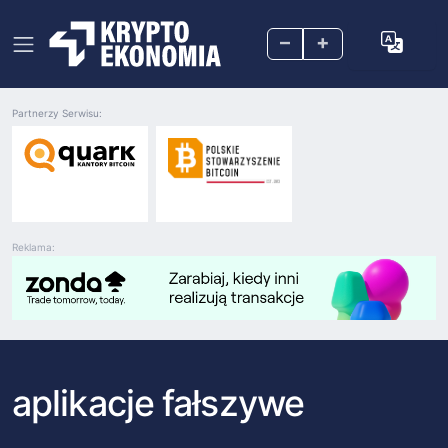
–
+
Partnerzy Serwisu:
Reklama:
aplikacje fałszywe