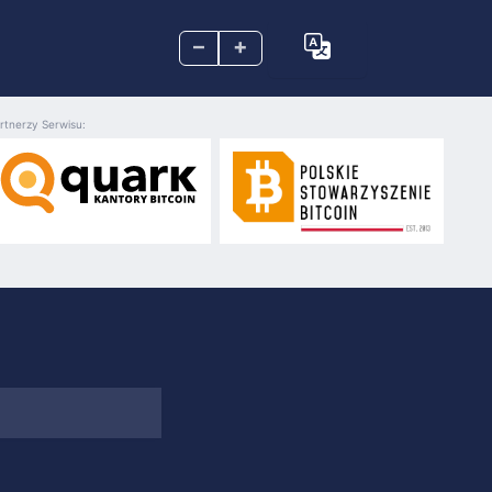
–
+
rtnerzy Serwisu: