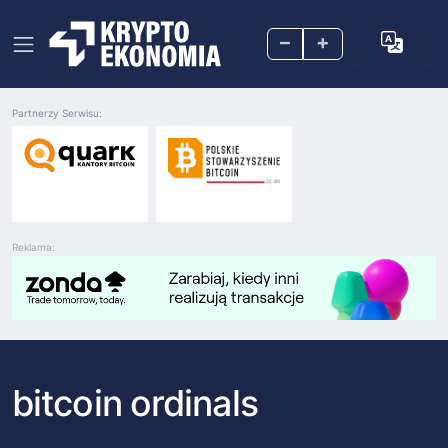
–
+
Partnerzy Serwisu:
Reklama:
bitcoin ordinals