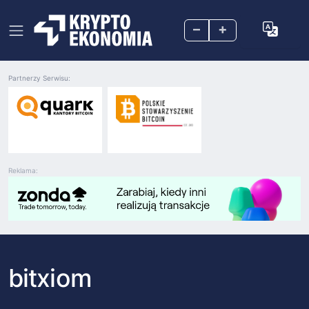
–
+
Partnerzy Serwisu:
Reklama:
bitxiom