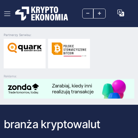
–
+
Partnerzy Serwisu:
Reklama:
branża kryptowalut