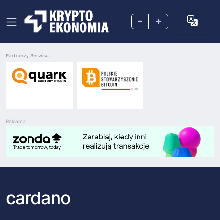
–
+
Partnerzy Serwisu:
Reklama:
cardano