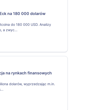
nEck na 180 000 dolarów
itcoina do 180 000 USD. Analizy
, a zwyc...
ucja na rynkach finansowych
iliona dolarów, wyprzedzając m.in.
...