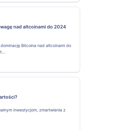
zewagę nad altcoinami do 2024
dominację Bitcoina nad altcoinami do
...
artości?
jonalnym inwestycjom, zmartwienia z