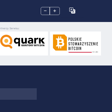
–
+
rtnerzy Serwisu: