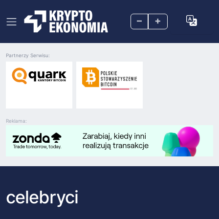
–
+
Partnerzy Serwisu:
Reklama:
celebryci