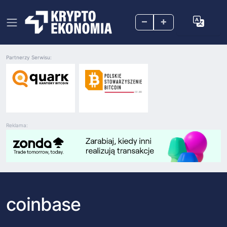
–
+
Partnerzy Serwisu:
Reklama:
coinbase