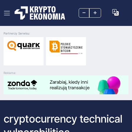
–
+
Partnerzy Serwisu:
Reklama:
cryptocurrency technical