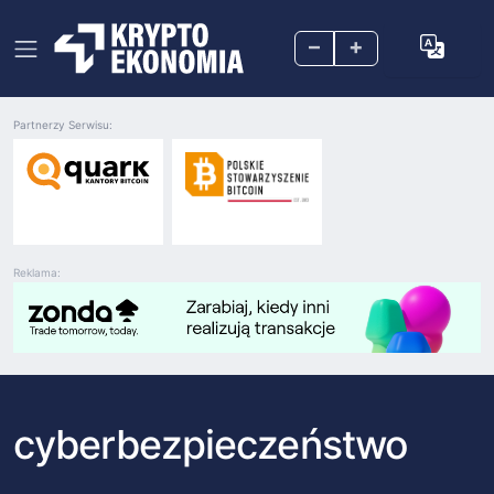
–
+
Partnerzy Serwisu:
Reklama:
cyberbezpieczeństwo