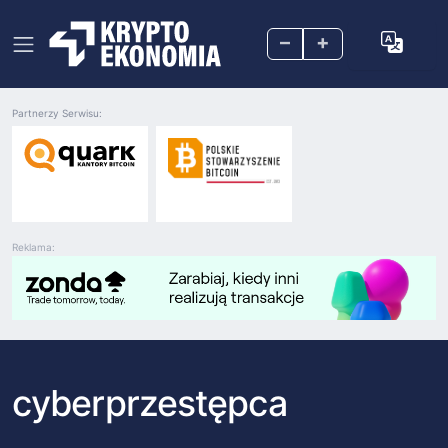
–
+
Partnerzy Serwisu:
Reklama:
cyberprzestępca