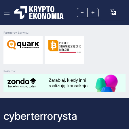
–
+
Partnerzy Serwisu:
Reklama:
cyberterrorysta