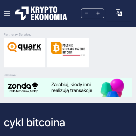
–
+
Partnerzy Serwisu:
Reklama:
cykl bitcoina