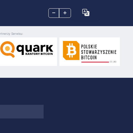
–
+
rtnerzy Serwisu: