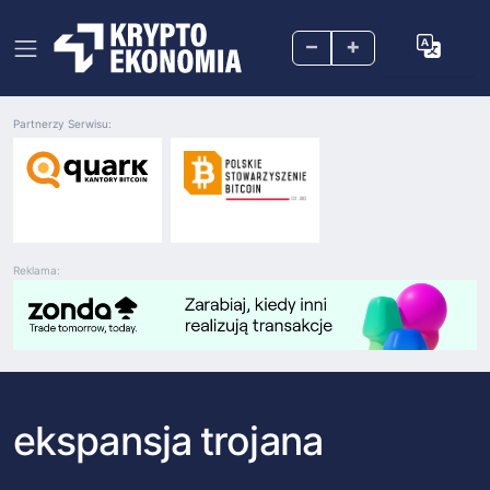
–
+
Partnerzy Serwisu:
Reklama:
ekspansja trojana