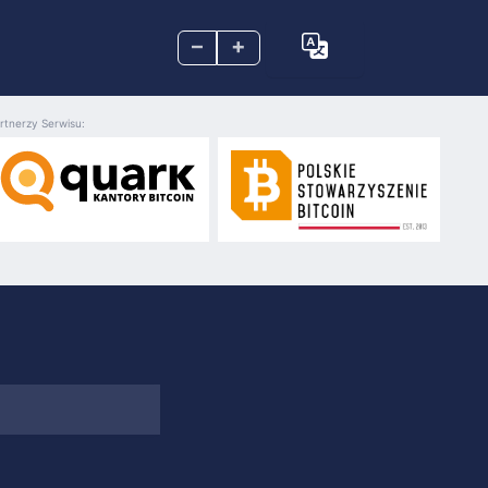
–
+
rtnerzy Serwisu: