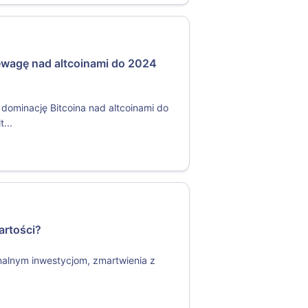
zewagę nad altcoinami do 2024
dominację Bitcoina nad altcoinami do
...
artości?
jonalnym inwestycjom, zmartwienia z