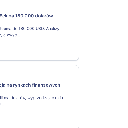
nEck na 180 000 dolarów
itcoina do 180 000 USD. Analizy
, a zwyc...
ucja na rynkach finansowych
iliona dolarów, wyprzedzając m.in.
...