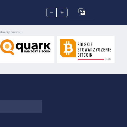
–
+
rtnerzy Serwisu: