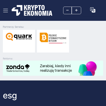
–
+
Partnerzy Serwisu:
Reklama:
esg