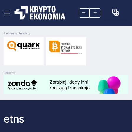
–
+
Partnerzy Serwisu:
Reklama:
etns