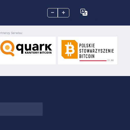
–
+
rtnerzy Serwisu: