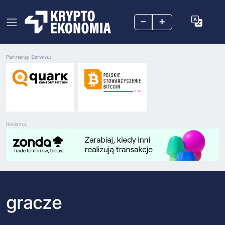
–
+
Partnerzy Serwisu:
Reklama:
gracze