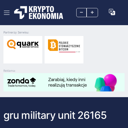
–
+
Partnerzy Serwisu:
Reklama:
gru military unit 26165