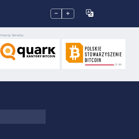
–
+
rtnerzy Serwisu: