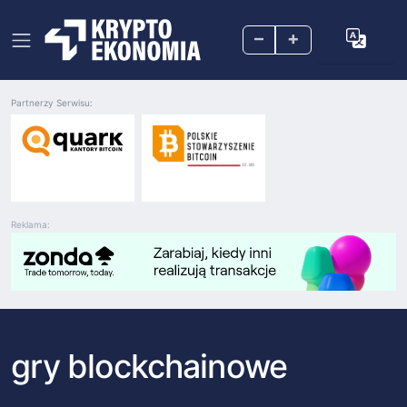
–
+
Partnerzy Serwisu:
Reklama:
gry blockchainowe