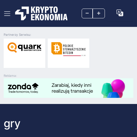
–
+
Partnerzy Serwisu:
Reklama:
gry