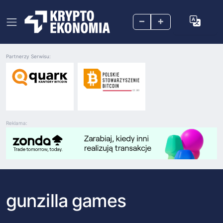
–
+
Partnerzy Serwisu:
Reklama:
gunzilla games