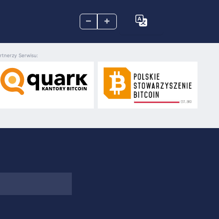
–
+
rtnerzy Serwisu: