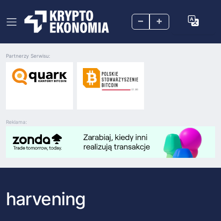
–
+
Partnerzy Serwisu:
Reklama:
harvening