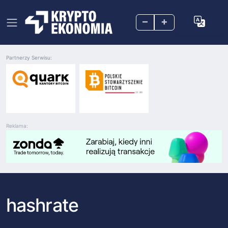
–
+
Partnerzy Serwisu:
Reklama:
hashrate