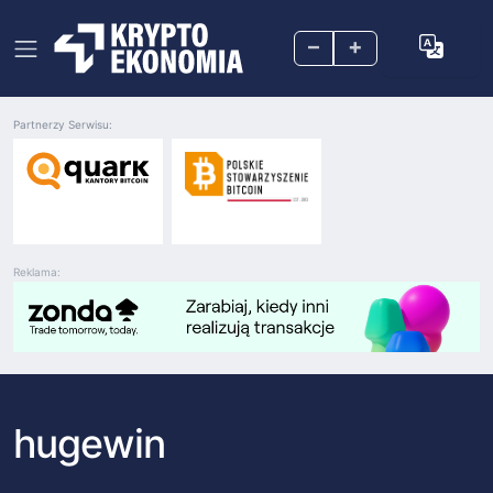
–
+
Partnerzy Serwisu:
Reklama:
hugewin