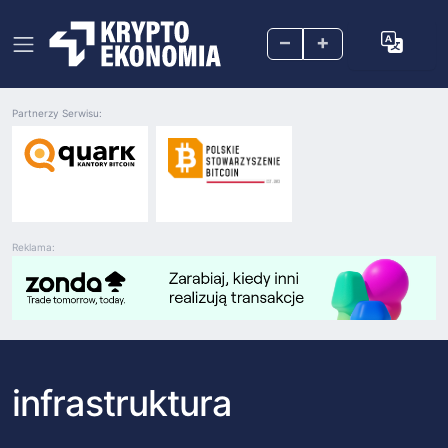
–
+
Partnerzy Serwisu:
Reklama:
infrastruktura