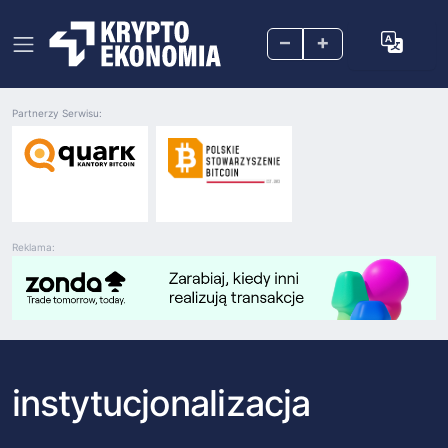
–
+
Partnerzy Serwisu:
Reklama:
instytucjonalizacja